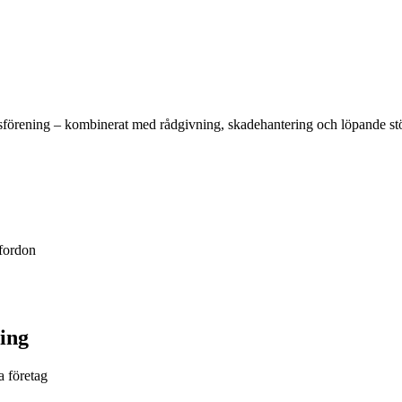
ttsförening – kombinerat med rådgivning, skadehantering och löpande stöd
 fordon
ing
a företag