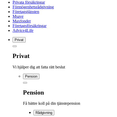
Privata försäkringar
Förmögenhetsrådgivning
Företagstjänsten
Msave
Maxfonder
Företagsförsäkringar
Advice4Life
Privat
Privat
Vi hjälper dig att fatta rätt beslut
Pension
Pension
Få bättre koll på din tjänstepension
Rådgivning