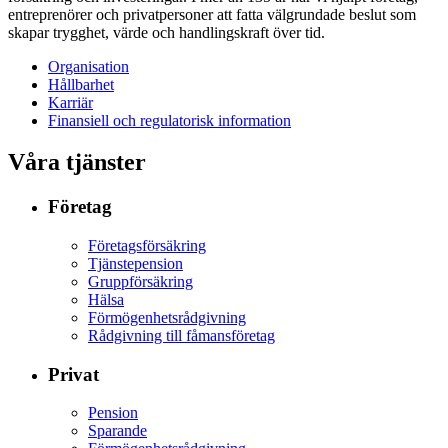
entreprenörer och privatpersoner att fatta välgrundade beslut som
skapar trygghet, värde och handlingskraft över tid.
Organisation
Hållbarhet
Karriär
Finansiell och regulatorisk information
Våra tjänster
Företag
Företagsförsäkring
Tjänstepension
Gruppförsäkring
Hälsa
Förmögenhetsrådgivning
Rådgivning till fåmansföretag
Privat
Pension
Sparande