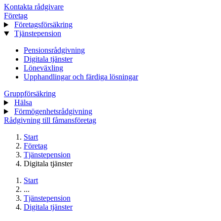
Kontakta rådgivare
Företag
Företagsförsäkring
Tjänstepension
Pensionsrådgivning
Digitala tjänster
Löneväxling
Upphandlingar och färdiga lösningar
Gruppförsäkring
Hälsa
Förmögenhetsrådgivning
Rådgivning till fåmansföretag
Start
Företag
Tjänstepension
Digitala tjänster
Start
...
Tjänstepension
Digitala tjänster