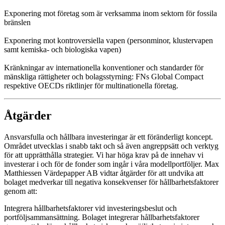
Exponering mot företag som är verksamma inom sektorn för fossila
bränslen
Exponering mot kontroversiella vapen (personminor, klustervapen
samt kemiska- och biologiska vapen)
Kränkningar av internationella konventioner och standarder för
mänskliga rättigheter och bolagsstyrning: FNs Global Compact
respektive OECDs riktlinjer för multinationella företag.
Åtgärder
Ansvarsfulla och hållbara investeringar är ett föränderligt koncept.
Området utvecklas i snabb takt och så även angreppsätt och verktyg
för att upprätthålla strategier. Vi har höga krav på de innehav vi
investerar i och för de fonder som ingår i våra modellportföljer. Max
Matthiessen Värdepapper AB vidtar åtgärder för att undvika att
bolaget medverkar till negativa konsekvenser för hållbarhetsfaktorer
genom att:
Integrera hållbarhetsfaktorer vid investeringsbeslut och
portföljsammansättning. Bolaget integrerar hållbarhetsfaktorer