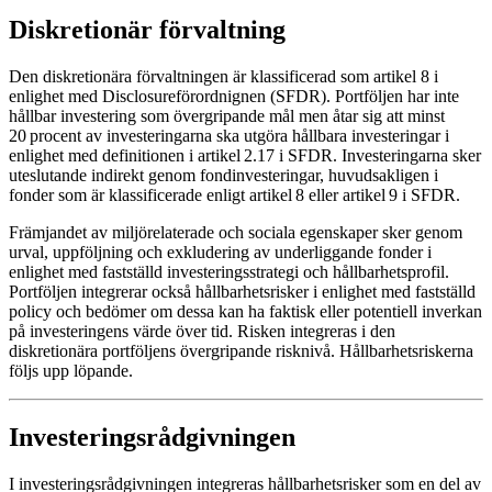
Diskretionär förvaltning
Den diskretionära förvaltningen är klassificerad som artikel 8 i
enlighet med Disclosureförordnignen (SFDR). Portföljen har inte
hållbar investering som övergripande mål men åtar sig att minst
20 procent av investeringarna ska utgöra hållbara investeringar i
enlighet med definitionen i artikel 2.17 i SFDR. Investeringarna sker
uteslutande indirekt genom fondinvesteringar, huvudsakligen i
fonder som är klassificerade enligt artikel 8 eller artikel 9 i SFDR.
Främjandet av miljörelaterade och sociala egenskaper sker genom
urval, uppföljning och exkludering av underliggande fonder i
enlighet med fastställd investeringsstrategi och hållbarhetsprofil.
Portföljen integrerar också hållbarhetsrisker i enlighet med fastställd
policy och bedömer om dessa kan ha faktisk eller potentiell inverkan
på investeringens värde över tid. Risken integreras i den
diskretionära portföljens övergripande risknivå. Hållbarhetsriskerna
följs upp löpande.
Investeringsrådgivningen
I investeringsrådgivningen integreras hållbarhetsrisker som en del av