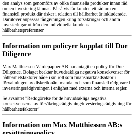
den analys som genomförs av olika finansiella produkter innan råd
om en investering lämnas. På så vis får kunden ett råd om en
finansiell produkt där risker i relation till hållbarhet är inkluderade.
Därutöver anpassas rådgivningen kring försäkringar och andra
investeringar utifrån den individuella kundens
hållbarhetspreferenser.
Information om policyer kopplat till Due
Diligence
Max Matthiessen Värdepapper AB har antagit en policy för Due
Diligence. Bolaget beaktar huvudsakliga negativa konsekvenser för
hållbarhetsfaktorer både i sin roll som finansmarknadsaktör i
förvaltningen av diskretionära mandat och som finansiell rådgivare i
investeringsrådgivningen i enlighet med externa och interna regler.
Se avsnittet ”Redogörelse för de huvudsakliga negativa
konsekvenserna av försäkringsrådgivning/investeringsrådgivning för
hållbarhetsfaktorer”
Information om Max Matthiessen AB:s
ersättningspolicy