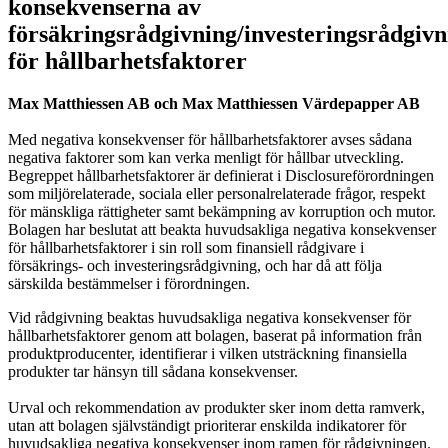
konsekvenserna av
försäkringsrådgivning/investeringsrådgiv
för hållbarhetsfaktorer
Max Matthiessen AB och Max Matthiessen Värdepapper AB
Med negativa konsekvenser för hållbarhetsfaktorer avses sådana
negativa faktorer som kan verka menligt för hållbar utveckling.
Begreppet hållbarhetsfaktorer är definierat i Disclosureförordningen
som miljörelaterade, sociala eller personalrelaterade frågor, respekt
för mänskliga rättigheter samt bekämpning av korruption och mutor.
Bolagen har beslutat att beakta huvudsakliga negativa konsekvenser
för hållbarhetsfaktorer i sin roll som finansiell rådgivare i
försäkrings- och investeringsrådgivning, och har då att följa
särskilda bestämmelser i förordningen.
Vid rådgivning beaktas huvudsakliga negativa konsekvenser för
hållbarhetsfaktorer genom att bolagen, baserat på information från
produktproducenter, identifierar i vilken utsträckning finansiella
produkter tar hänsyn till sådana konsekvenser.
Urval och rekommendation av produkter sker inom detta ramverk,
utan att bolagen självständigt prioriterar enskilda indikatorer för
huvudsakliga negativa konsekvenser inom ramen för rådgivningen.