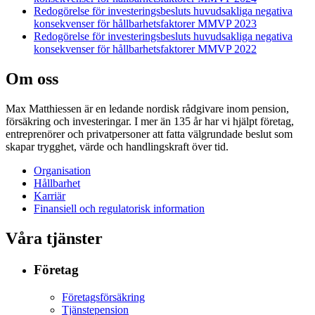
Redogörelse för investeringsbesluts huvudsakliga negativa
konsekvenser för hållbarhetsfaktorer MMVP 2023
Redogörelse för investeringsbesluts huvudsakliga negativa
konsekvenser för hållbarhetsfaktorer MMVP 2022
Om oss
Max Matthiessen är en ledande nordisk rådgivare inom pension,
försäkring och investeringar. I mer än 135 år har vi hjälpt företag,
entreprenörer och privatpersoner att fatta välgrundade beslut som
skapar trygghet, värde och handlingskraft över tid.
Organisation
Hållbarhet
Karriär
Finansiell och regulatorisk information
Våra tjänster
Företag
Företagsförsäkring
Tjänstepension