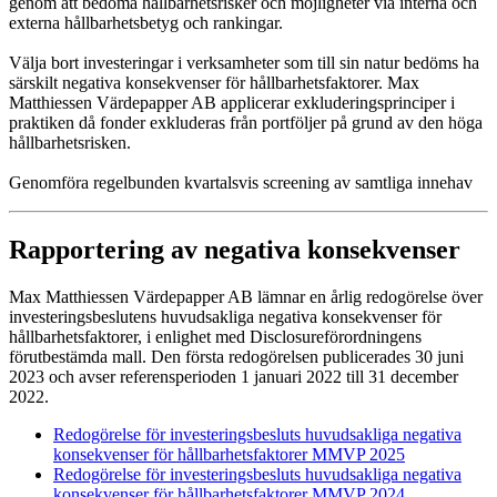
genom att bedöma hållbarhetsrisker och möjligheter via interna och
externa hållbarhetsbetyg och rankingar.
Välja bort investeringar i verksamheter som till sin natur bedöms ha
särskilt negativa konsekvenser för hållbarhetsfaktorer. Max
Matthiessen Värdepapper AB applicerar exkluderingsprinciper i
praktiken då fonder exkluderas från portföljer på grund av den höga
hållbarhetsrisken.
Genomföra regelbunden kvartalsvis screening av samtliga innehav
Rapportering av negativa konsekvenser
Max Matthiessen Värdepapper AB lämnar en årlig redogörelse över
investeringsbeslutens huvudsakliga negativa konsekvenser för
hållbarhetsfaktorer, i enlighet med Disclosureförordningens
förutbestämda mall. Den första redogörelsen publicerades 30 juni
2023 och avser referensperioden 1 januari 2022 till 31 december
2022.
Redogörelse för investeringsbesluts huvudsakliga negativa
konsekvenser för hållbarhetsfaktorer MMVP 2025
Redogörelse för investeringsbesluts huvudsakliga negativa
konsekvenser för hållbarhetsfaktorer MMVP 2024