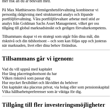
mer risk än du är bekväm med.
På Max Matthiessens förmögenhetsförvaltning kombinerar vi
personlig rådgivning med strukturerad analys och löpande
portföljförvaltning. Våra portföljförvaltare arbetar med stöd av
analys från Goldman Sachs Asset Management, vilket ger oss
tillgång till global marknadsinsikt och gedigen förvaltarkompetens.
Tillsammans skapar vi en strategi som utgår från dina mål, din
risknivå och din tidshorisont – och som kan följas upp och justeras
när marknaden, livet eller dina behov förändras.
Tillsammans går vi igenom:
Vad du vill uppnå med kapitalet
Hur lång placeringshorisont du har
Vilken risknivå som passar dig
Hur mycket flexibilitet och likviditet du behöver
Om kapitalet ska placeras privat, via bolag eller som pensionskapital
Vilka hållbarhetspreferenser som är viktiga för dig.
Tillgång till fler investeringsmöjligheter