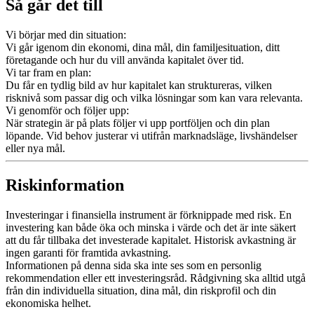
Så går det till
Vi börjar med din situation:
Vi går igenom din ekonomi, dina mål, din familjesituation, ditt
företagande och hur du vill använda kapitalet över tid.
Vi tar fram en plan:
Du får en tydlig bild av hur kapitalet kan struktureras, vilken
risknivå som passar dig och vilka lösningar som kan vara relevanta.
Vi genomför och följer upp:
När strategin är på plats följer vi upp portföljen och din plan
löpande. Vid behov justerar vi utifrån marknadsläge, livshändelser
eller nya mål.
Riskinformation
Investeringar i finansiella instrument är förknippade med risk. En
investering kan både öka och minska i värde och det är inte säkert
att du får tillbaka det investerade kapitalet. Historisk avkastning är
ingen garanti för framtida avkastning.
Informationen på denna sida ska inte ses som en personlig
rekommendation eller ett investeringsråd. Rådgivning ska alltid utgå
från din individuella situation, dina mål, din riskprofil och din
ekonomiska helhet.